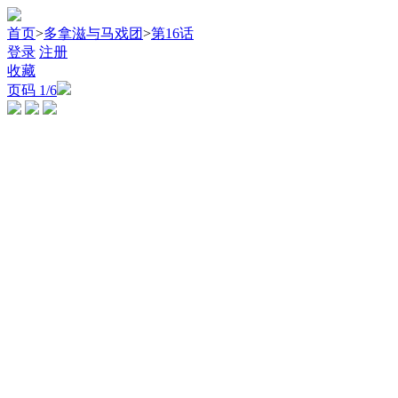
首页
>
多拿滋与马戏团
>
第16话
登录
注册
收藏
页码
1
/6