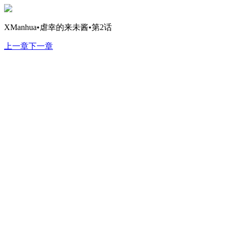
XManhua•虐幸的来未酱•第2话
上一章
下一章