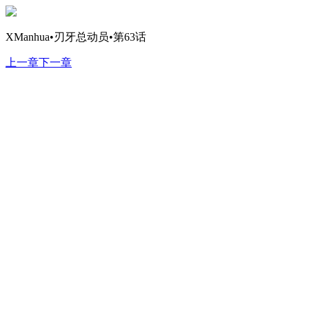
XManhua•刃牙总动员•第63话
上一章
下一章