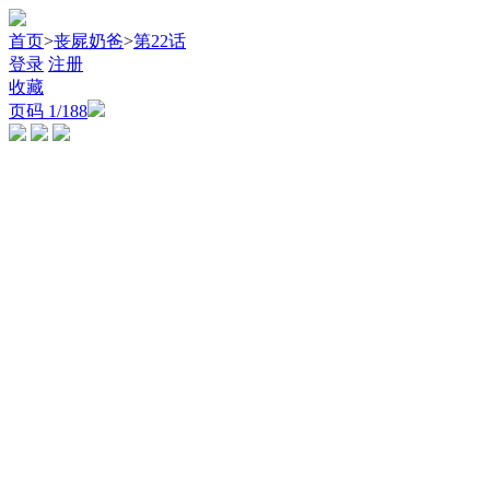
首页
>
丧屍奶爸
>
第22话
登录
注册
收藏
页码
1
/188