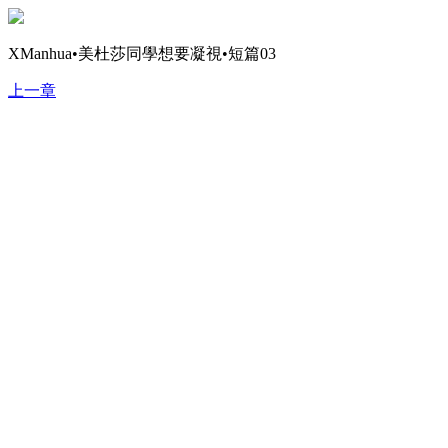
XManhua•美杜莎同學想要凝視•短篇03
上一章