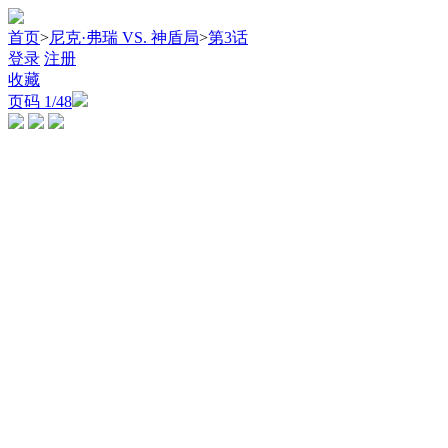
首页
>
尼克·弗瑞 VS. 神盾局
>
第3话
登录
注册
收藏
页码
1
/48