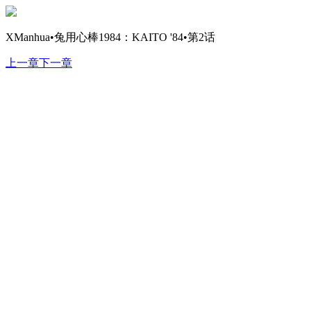
XManhua•兔用心棒1984：KAITO '84•第2话
上一章
下一章