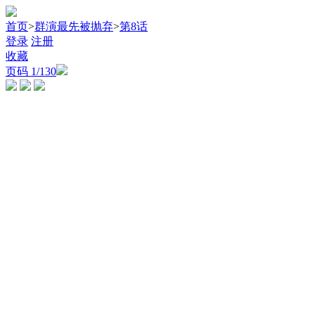
首页
>
群演最先被抛弃
>
第8话
登录
注册
收藏
页码
1
/130