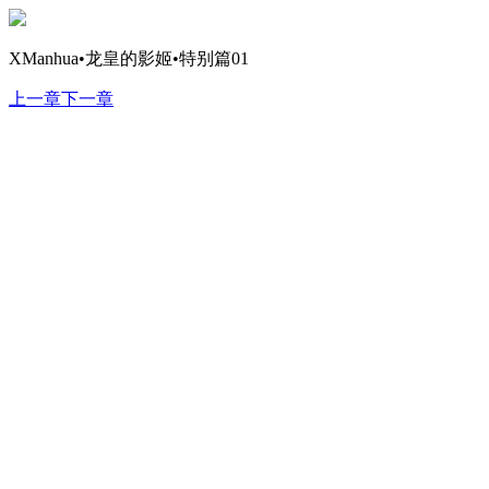
XManhua•龙皇的影姬•特别篇01
上一章
下一章