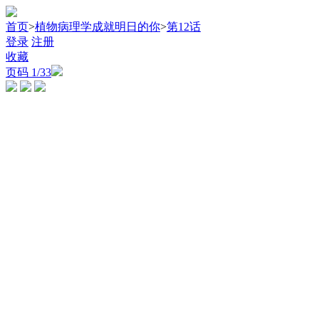
首页
>
植物病理学成就明日的你
>
第12话
登录
注册
收藏
页码
1
/33