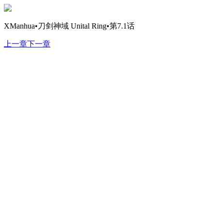
XManhua•刀剑神域 Unital Ring•第7.1话
上一章
下一章