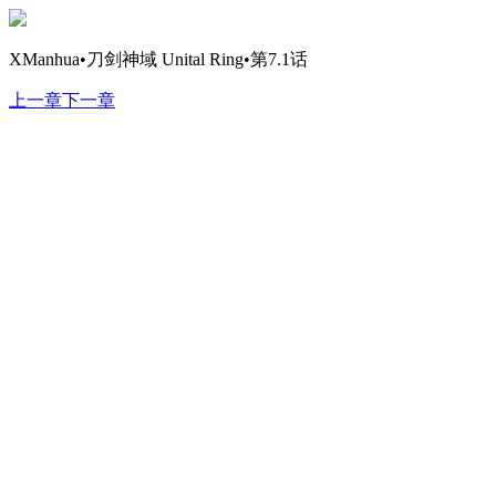
XManhua•刀剑神域 Unital Ring•第7.1话
上一章
下一章