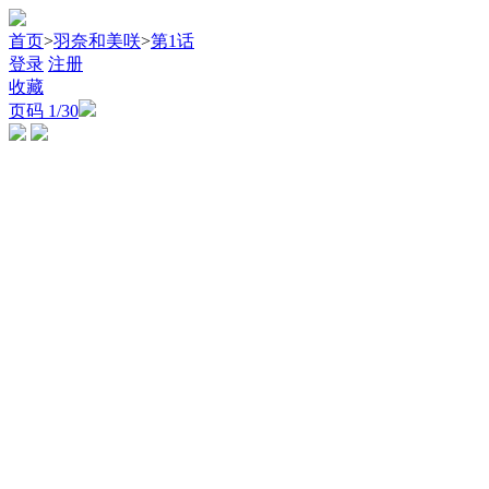
首页
>
羽奈和美咲
>
第1话
登录
注册
收藏
页码
1
/30