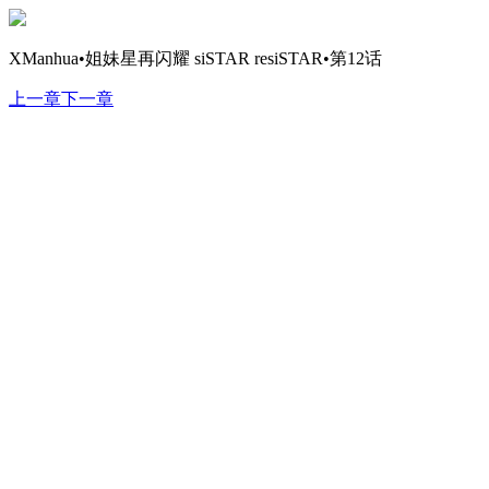
XManhua•姐妹星再闪耀 siSTAR resiSTAR•第12话
上一章
下一章