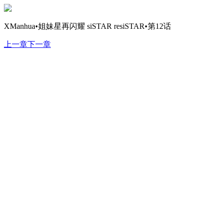
XManhua•姐妹星再闪耀 siSTAR resiSTAR•第12话
上一章
下一章