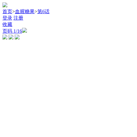
首页
>
血腥糖果
>
第6话
登录
注册
收藏
页码
1
/16