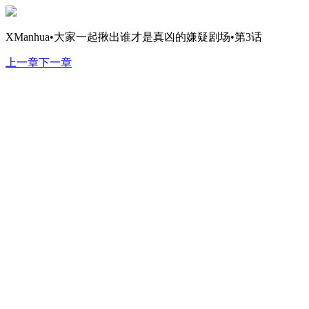
XManhua•大家一起揪出谁才是真凶的嫌疑剧场•第3话
上一章
下一章