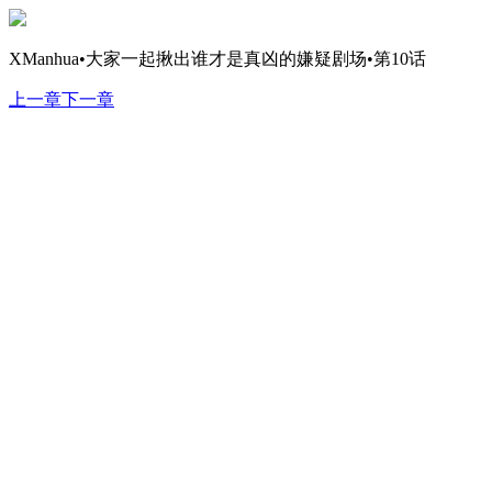
XManhua•大家一起揪出谁才是真凶的嫌疑剧场•第10话
上一章
下一章