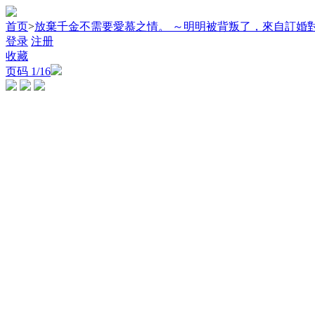
首页
>
放棄千金不需要愛慕之情。 ～明明被背叛了，來自訂婚
登录
注册
收藏
页码
1
/16