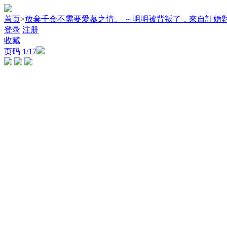
首页
>
放棄千金不需要愛慕之情。 ～明明被背叛了，來自訂婚
登录
注册
收藏
页码
1
/17