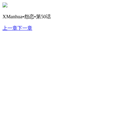
XManhua•怨恋•第50话
上一章
下一章