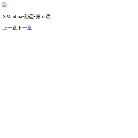
XManhua•怨恋•第52话
上一章
下一章