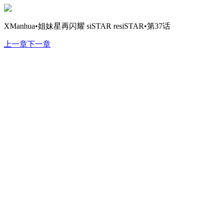
XManhua•姐妹星再闪耀 siSTAR resiSTAR•第37话
上一章
下一章