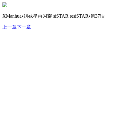
XManhua•姐妹星再闪耀 siSTAR resiSTAR•第37话
上一章
下一章