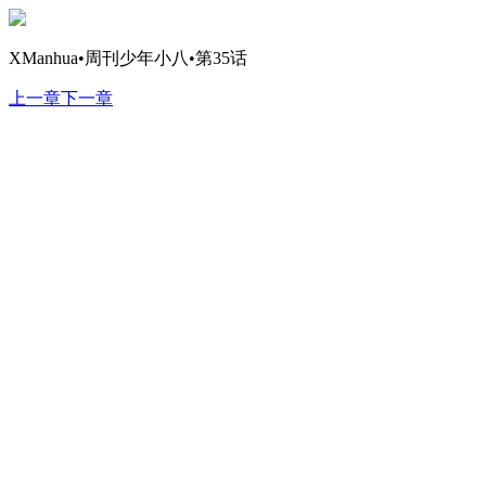
XManhua•周刊少年小八•第35话
上一章
下一章