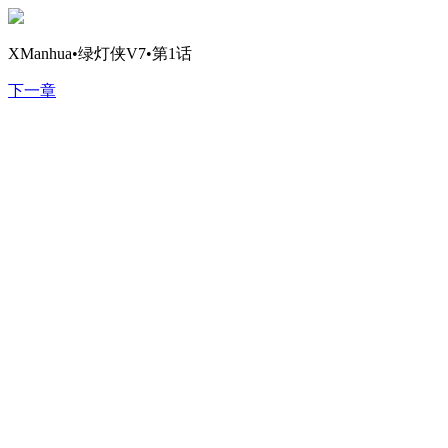
XManhua•绿灯侠V7•第1话
下一章