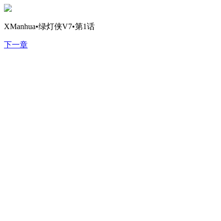
XManhua•绿灯侠V7•第1话
下一章