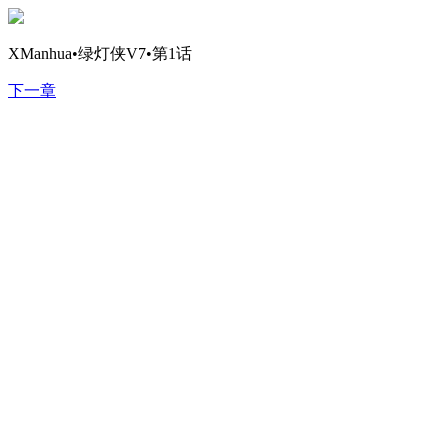
XManhua•绿灯侠V7•第1话
下一章