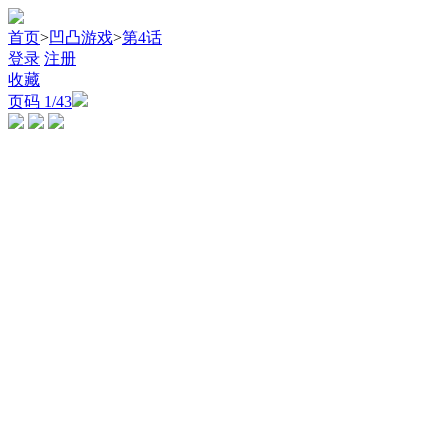
首页
>
凹凸游戏
>
第4话
登录
注册
收藏
页码
1
/43