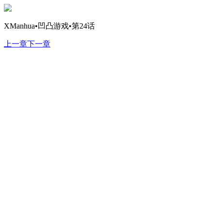
XManhua•凹凸游戏•第24话
上一章
下一章