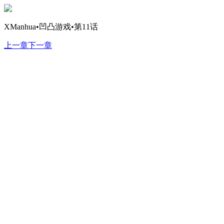
XManhua•凹凸游戏•第11话
上一章
下一章