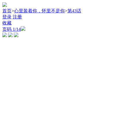
首页
>
心里装着你，怀里不是你
>
第43话
登录
注册
收藏
页码
1
/14