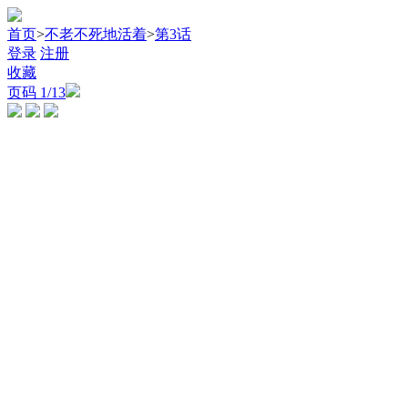
首页
>
不老不死地活着
>
第3话
登录
注册
收藏
页码
1
/13