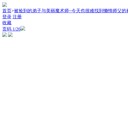
首页
>
被捡到的弟子与美丽魔术师~今天也很难找到懒惰师父的
登录
注册
收藏
页码
1
/26