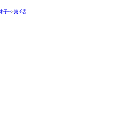
袜子~
>
第3话