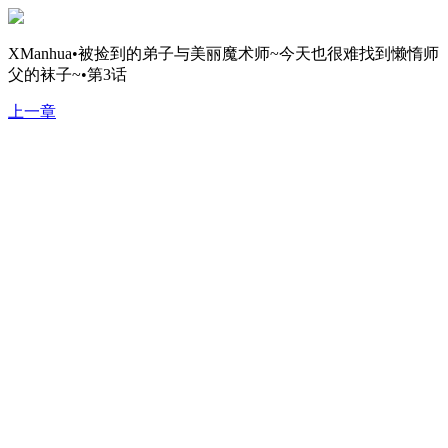
XManhua•被捡到的弟子与美丽魔术师~今天也很难找到懒惰师
父的袜子~•第3话
上一章