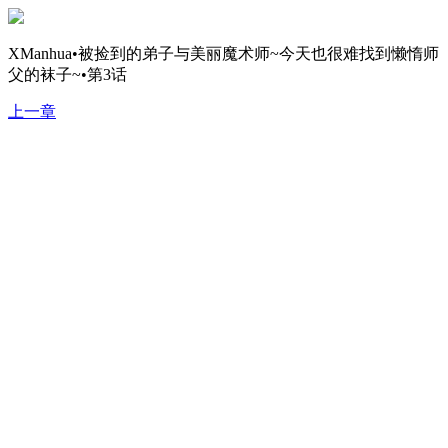
XManhua•被捡到的弟子与美丽魔术师~今天也很难找到懒惰师
父的袜子~•第3话
上一章