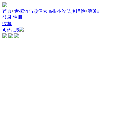
首页
>
青梅竹马颜值太高根本没法拒绝他
>
第8话
登录
注册
收藏
页码
1
/6