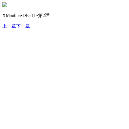
XManhua•DIG IT•第2话
上一章
下一章