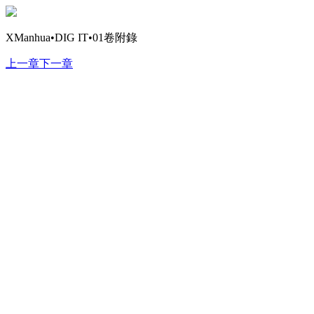
XManhua•DIG IT•01卷附錄
上一章
下一章