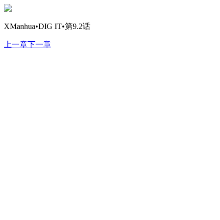
XManhua•DIG IT•第9.2话
上一章
下一章