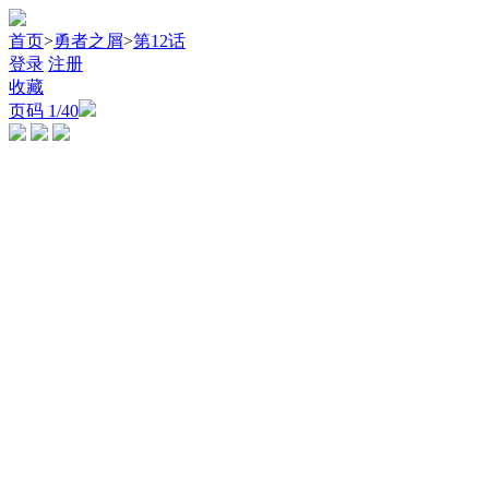
首页
>
勇者之屑
>
第12话
登录
注册
收藏
页码
1
/40