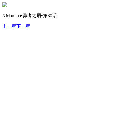
XManhua•勇者之屑•第30话
上一章
下一章