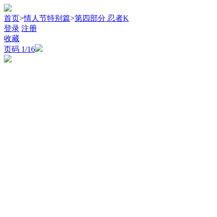
首页
>
情人节特别篇
>
第四部分 忍者K
登录
注册
收藏
页码
1
/16