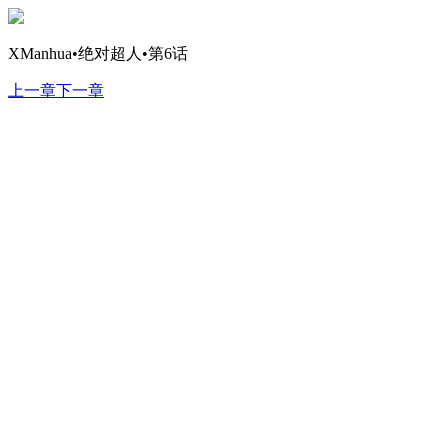
XManhua•绝对超人•第6话
上一章
下一章