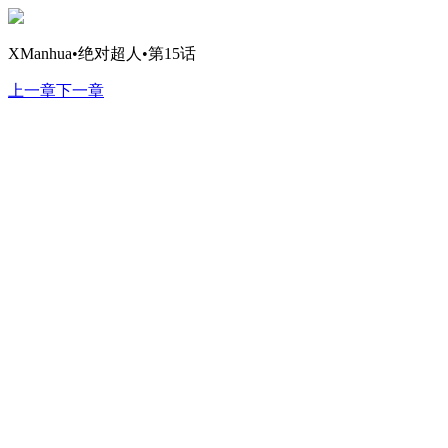
XManhua•绝对超人•第15话
上一章
下一章