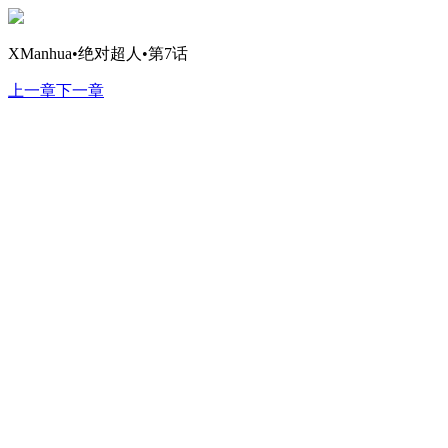
XManhua•绝对超人•第7话
上一章
下一章