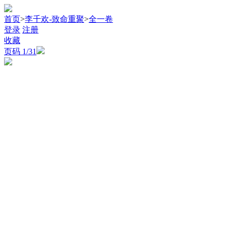
首页
>
李千欢-致命重聚
>
全一卷
登录
注册
收藏
页码
1
/31