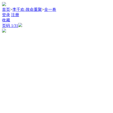
首页
>
李千欢-致命重聚
>
全一卷
登录
注册
收藏
页码
1
/31