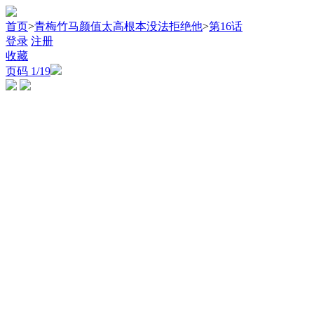
首页
>
青梅竹马颜值太高根本没法拒绝他
>
第16话
登录
注册
收藏
页码
1
/19