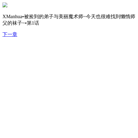
XManhua•被捡到的弟子与美丽魔术师~今天也很难找到懒惰师
父的袜子~•第1话
下一章